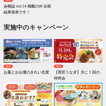
NEW
会報誌 vol.14 掲載のW 企画
結果発表です！
実施中のキャンペーン
NEW
NEW
お墓とお仏壇のきれい支度
【育匠うなぎ】月に 1 回の
特売会