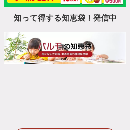
知って得する知恵袋！発信中
[!% if (image.url!="") { %]
[!% } %]
[%title%]
続きを読む